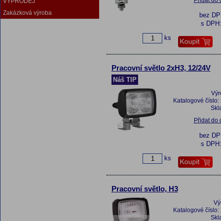
Přidat do
VÝPRODEJ
Zakázková výroba
bez D
s DPH
ks
Pracovní světlo 2xH3, 12/24V
Náš TIP
Výr
Katalogové číslo:
Skl
Přidat do
bez D
s DPH
ks
Pracovní světlo, H3
Vý
Katalogové číslo:
Skl