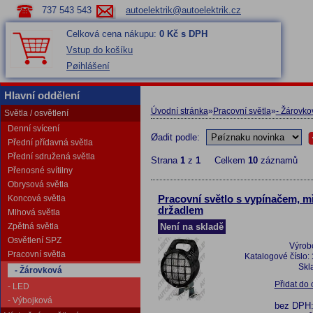
737 543 543
autoelektrik@autoelektrik.cz
Celková cena nákupu:
0 Kč s DPH
Vstup do košíku
Pøihlášení
Hlavní oddělení
Úvodní stránka
»
Pracovní světla
»
- Žárovko
Světla / osvětlení
Denní svícení
Øadit podle:
Přední přídavná světla
Přední sdružená světla
Strana
1
z
1
Celkem
10
záznamů
Přenosné svítilny
Obrysová světla
Koncová světla
Pracovní světlo s vypínačem, m
držadlem
Mlhová světla
Zpětná světla
Není na skladě
Osvětlení SPZ
Výrob
Pracovní světla
Katalogové číslo:
Skl
- Žárovková
Přidat do
- LED
- Výbojková
bez DPH