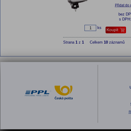
Přidat do
bez D
s DPH
ks
Strana
1
z
1
Celkem
10
záznamů
R