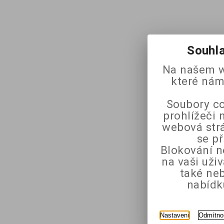
Souhla
Na našem w
které nám
Soubory co
prohlížeči 
webová strá
se p
Blokování n
na vaši uži
také ne
nabídk
Nastavení
Odmítno