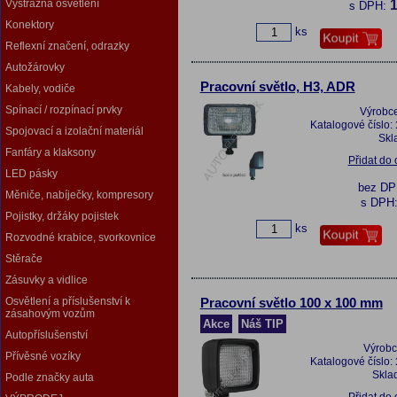
Výstražná osvětlení
1
s DPH:
Konektory
ks
Reflexní značení, odrazky
Autožárovky
Pracovní světlo, H3, ADR
Kabely, vodiče
Spínací / rozpínací prvky
Výrobc
Katalogové číslo:
Spojovací a izolační materiál
Skl
Fanfáry a klaksony
Přidat do
LED pásky
bez D
Měniče, nabíječky, kompresory
s DPH
Pojistky, držáky pojistek
ks
Rozvodné krabice, svorkovnice
Stěrače
Zásuvky a vidlice
Osvětlení a příslušenství k
Pracovní světlo 100 x 100 mm
zásahovým vozům
Akce
Náš TIP
Autopříslušenství
Výrobc
Přívěsné vozíky
Katalogové číslo:
Skla
Podle značky auta