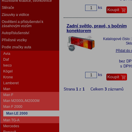
Rozvodné krabice, svorkovnice
ks
Stěrače
Zásuvky a vidlice
Osvětlení a příslušenství k
Zadní světlo, pravé, s bočním
zásahovým vozům
konektorem
Autopříslušenství
Katalogové číslo:
Přívěsné vozíky
Skl
Podle značky auta
Přidat do
Avia
Daf
bez D
Iveco
s DPH
Kögel
ks
Krone
Lamberet
Man
Strana
1
z
1
Celkem
3
záznamů
Man F
Man M2000L/M2000M
Man F 2000
Man LE 2000
Man TG-A
Mercedes