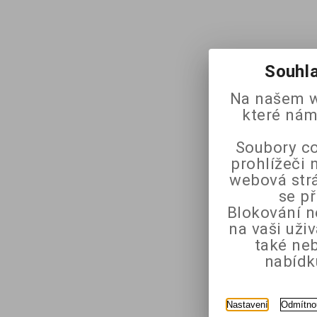
Souhla
Na našem w
které nám
Soubory co
prohlížeči 
webová strá
se p
Blokování n
na vaši uži
také ne
nabídk
Nastavení
Odmítno