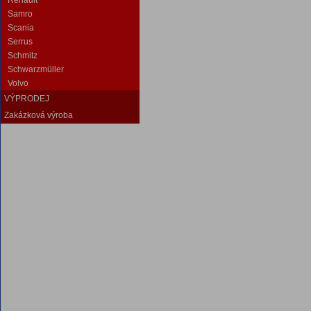
Renault
Samro
Scania
Serrus
Schmitz
Schwarzmüller
Volvo
VÝPRODEJ
Zakázková výroba