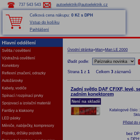
737 543 543
autoelektrik@autoelektrik.cz
Celková cena nákupu:
0 Kč s DPH
Vstup do košíku
Pøihlášení
Hlavní oddělení
Úvodní stránka
»
Man
»
Man LE 2000
Světla / osvětlení
Výstražná osvětlení
Øadit podle:
Konektory
Strana
1
z
1
Celkem
3
záznamů
Reflexní značení, odrazky
Autožárovky
Kabely, vodiče
Zadní světlo DAF CF/XF, levé, s
zadním konektorem
Spínací / rozpínací prvky
Není na skladě
Spojovací a izolační materiál
Katalogové číslo:
Fanfáry a klaksony
Skl
LED pásky
Přidat do
Měniče, nabíječky, kompresory
Pojistky, držáky pojistek
bez D
s DPH