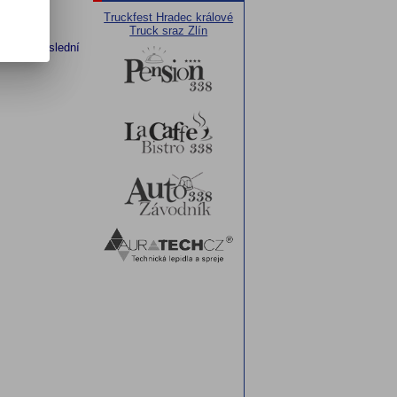
Truckfest Hradec králové
Truck sraz Zlín
í
Další
Poslední