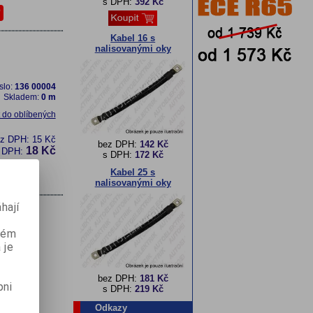
s DPH:
392 Kč
Kabel 16 s
nalisovanými oky
slo:
136 00004
Skladem:
0 m
t do oblíbených
ez DPH:
15 Kč
bez DPH:
142 Kč
18 Kč
 DPH:
s DPH:
172 Kč
Kabel 25 s
nalisovanými oky
hají
aném
 je
bez DPH:
181 Kč
pni
s DPH:
219 Kč
Odkazy