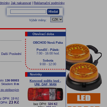
dmínky
Jak nakupovat
|
Reklamační podmínky
Hledat
Výběr měny:
Otevírací doba
OBCHOD Nová Paka
Pondìlí - Pátek:
7:00 - 16:00 hod.
í
Další
Poslední
Sobota
9:00 - 12:00
Novinky
slo:
136 00003
Koncové světlo levé ,
Skladem:
0 m
UNI, DAF, MAN
t do oblíbených
ez DPH:
19 Kč
23 Kč
 DPH:
bez DPH:
324 Kč