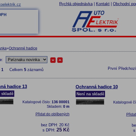
Rychlá objednávka
|
Kontakt
|
Obchodní po
oelektrik.cz
 DPH
ánka
»
Ochranné hadice
le:
První
Předchoz
z
1
Celkem
5
záznamů
ná hadice 13
Ochranná hadice 10
 skladě
Není na skladě
Katalogové číslo:
136 00001
Katalogové čí
Skladem:
0 m
Přidat do oblíbených
Přida
bez DPH:
20 Kč
b
25 Kč
s DPH:
s