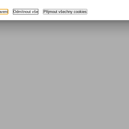
m
avení
Odmítnout vše
Přijmout všechny cookies
První
Předchoz
z
1
Celkem
5
záznamů