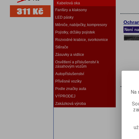
Kabelová oka
Fanfáry a klaksony
LED pásky
Ochran
Měniče, nabíječky, kompresory
Není na
Pojistky, držáky pojistek
Rozvodné krabice, svorkovnice
Stěrače
Zásuvky a vidlice
Osvětlení a příslušenství k
zásahovým vozům
Autopříslušenství
Přívěsné vozíky
Podle značky auta
Na 
Ochran
VÝPRODEJ
Sou
Zakázková výroba
za
už