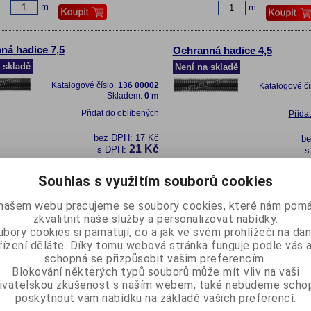
m
m
ná hadice 7,5
Ochranná hadice 4,5
 skladě
Není na skladě
Katalogové číslo:
136 00002
Katalogové čí
Skladem:
0 m
Přidat do oblíbených
Přida
bez DPH:
17 Kč
b
21 Kč
s DPH:
s
m
m
Souhlas s využitím souborů cookies
našem webu pracujeme se soubory cookies, které nám pomá
ná hadice 17, tvrdá
zkvalitnit naše služby a personalizovat nabídky.
bory cookies si pamatují, co a jak ve svém prohlížeči na d
Katalogové číslo:
109 00178
Skladem:
814 m
řízení děláte. Díky tomu webová stránka funguje podle vás a
schopná se přizpůsobit vašim preferencím.
Přidat do oblíbených
Blokování některých typů souborů může mít vliv na vaši
ivatelskou zkušenost s naším webem, také nebudeme scho
bez DPH:
24 Kč
30 Kč
poskytnout vám nabídku na základě vašich preferencí.
s DPH: