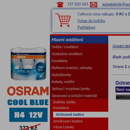
737 543 543
autoelektrik@aut
Celková cena nákupu:
0 Kč s
Vstup do košíku
Pøihlášení
Hlavní oddělení
Úvodní str
Světla / osvětlení
Výstražná osvětlení
Øadit pod
Konektory
Strana
1
Reflexní značení, odrazky
Autožárovky
Kabely, vodiče
Ochran
Spínací / rozpínací prvky
Není na
Spojovací a izolační materiál
Dutinky, kolíky
Konektory
Ochranné hadice
Smršťovací hadice
Vázací pásky