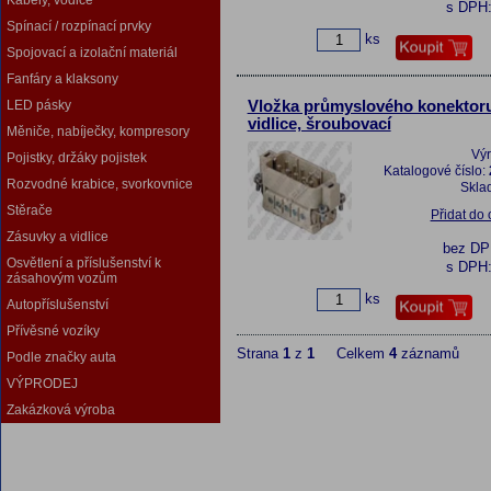
Kabely, vodiče
s DPH
Spínací / rozpínací prvky
ks
Spojovací a izolační materiál
Fanfáry a klaksony
LED pásky
Vložka průmyslového konektoru
vidlice, šroubovací
Měniče, nabíječky, kompresory
Vý
Pojistky, držáky pojistek
Katalogové číslo:
Rozvodné krabice, svorkovnice
Skla
Stěrače
Přidat do
Zásuvky a vidlice
bez D
Osvětlení a příslušenství k
s DPH
zásahovým vozům
ks
Autopříslušenství
Přívěsné vozíky
Strana
1
z
1
Celkem
4
záznamů
Podle značky auta
VÝPRODEJ
Zakázková výroba