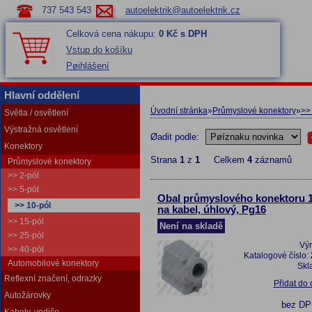
737 543 543
autoelektrik@autoelektrik.cz
Celková cena nákupu:
0 Kč s DPH
Vstup do košíku
Pøihlášení
Hlavní oddělení
Úvodní stránka
»
Průmyslové konektory
»
>>
Světla / osvětlení
Výstražná osvětlení
Øadit podle:
Konektory
Strana
1
z
1
Celkem
4
záznamů
Průmyslové konektory
>> 2-pól
>> 5-pól
Obal průmyslového konektoru 1
>> 10-pól
na kabel, úhlový, Pg16
>> 15-pól
Není na skladě
>> 25-pól
Vý
>> 40-pól
Katalogové číslo:
Automobilové konektory
Skl
Reflexní značení, odrazky
Přidat do
Autožárovky
bez D