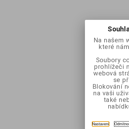
Souhla
Na našem w
které nám
Soubory co
prohlížeči 
webová strá
se p
Blokování n
na vaši uži
také ne
nabídk
Nastavení
Odmítno