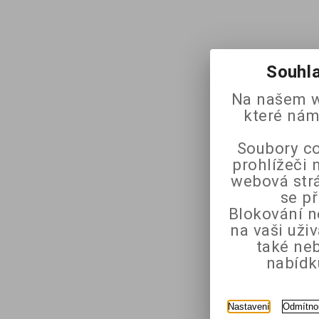
Souhla
Na našem w
které nám
Soubory co
prohlížeči 
webová strá
se p
Blokování n
na vaši uži
také ne
nabídk
Nastavení
Odmítno