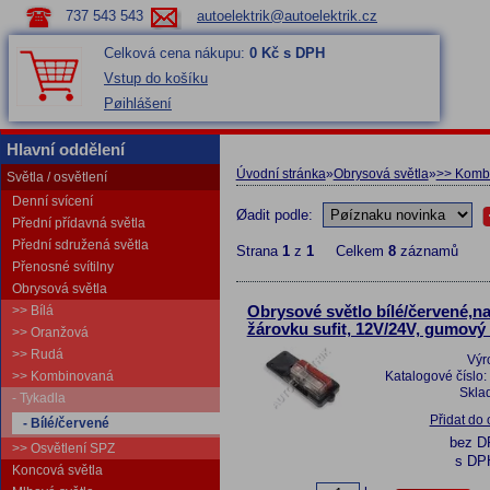
737 543 543
autoelektrik@autoelektrik.cz
Celková cena nákupu:
0 Kč s DPH
Vstup do košíku
Pøihlášení
Hlavní oddělení
Úvodní stránka
»
Obrysová světla
»
>> Komb
Světla / osvětlení
Denní svícení
Øadit podle:
Přední přídavná světla
Přední sdružená světla
Strana
1
z
1
Celkem
8
záznamů
Přenosné svítilny
Obrysová světla
>> Bílá
Obrysové světlo bílé/červené,n
žárovku sufit, 12V/24V, gumový
>> Oranžová
>> Rudá
Výr
>> Kombinovaná
Katalogové číslo:
Skla
- Tykadla
Přidat do
- Bílé/červené
bez 
>> Osvětlení SPZ
s DP
Koncová světla