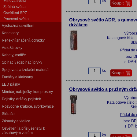
ks
Mlhová světla
Zpětná světla
Osvětlení SPZ
Pracovní světla
Obrysové světlo ADR, s gumo
držákem
Výstražná osvětlení
Konektory
Výrobc
Katalogové číslo:
Reflexní značení, odrazky
Skl
Autožárovky
Přidat do
Kabely, vodiče
bez 
s DPH
Spínací / rozpínací prvky
Spojovací a izolační materiál
ks
Fanfáry a klaksony
LED pásky
Obrysové světlo s pružným dr
Měniče, nabíječky, kompresory
Výrobc
Pojistky, držáky pojistek
Katalogové číslo:
Rozvodné krabice, svorkovnice
Skl
Stěrače
Přidat do
bez D
Zásuvky a vidlice
s DPH
Osvětlení a příslušenství k
zásahovým vozům
ks