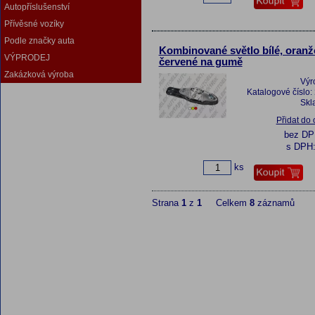
Autopříslušenství
Přívěsné vozíky
Podle značky auta
Kombinované světlo bílé, oranž
VÝPRODEJ
červené na gumě
Zakázková výroba
Výr
Katalogové číslo:
Skl
Přidat do
bez D
s DPH
ks
Strana
1
z
1
Celkem
8
záznamů