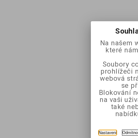
Souhla
Na našem w
které nám
Soubory co
prohlížeči 
webová strá
se p
Blokování n
na vaši uži
také ne
nabídk
Nastavení
Odmítno