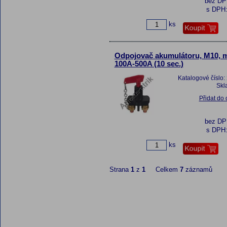
bez D
s DPH
ks
Odpojovač akumulátoru, M10, m
100A-500A (10 sec.)
Katalogové číslo:
Skl
Přidat do
bez D
s DPH
ks
Strana
1
z
1
Celkem
7
záznamů