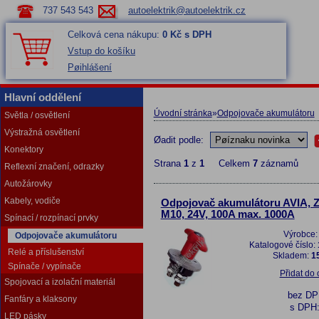
737 543 543
autoelektrik@autoelektrik.cz
Celková cena nákupu:
0 Kč s DPH
Vstup do košíku
Pøihlášení
Hlavní oddělení
Úvodní stránka
»
Odpojovače akumulátoru
Světla / osvětlení
Výstražná osvětlení
Øadit podle:
Konektory
Strana
1
z
1
Celkem
7
záznamů
Reflexní značení, odrazky
Autožárovky
Kabely, vodiče
Odpojovač akumulátoru AVIA, 
M10, 24V, 100A max. 1000A
Spínací / rozpínací prvky
Výrobce
Odpojovače akumulátoru
Katalogové číslo:
Relé a příslušenství
Skladem:
15
Spínače / vypínače
Přidat do
Spojovací a izolační materiál
bez D
Fanfáry a klaksony
s DPH
LED pásky