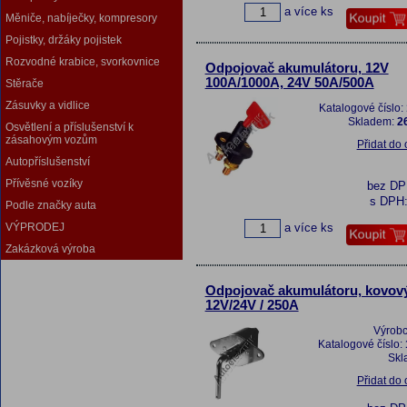
a více ks
Měniče, nabíječky, kompresory
Pojistky, držáky pojistek
Rozvodné krabice, svorkovnice
Odpojovač akumulátoru, 12V
100A/1000A, 24V 50A/500A
Stěrače
Zásuvky a vidlice
Katalogové číslo:
Skladem:
26
Osvětlení a příslušenství k
zásahovým vozům
Přidat do
Autopříslušenství
Přívěsné vozíky
bez D
s DPH
Podle značky auta
a více ks
VÝPRODEJ
Zakázková výroba
Odpojovač akumulátoru, kovový
12V/24V / 250A
Výrob
Katalogové číslo:
Skl
Přidat do