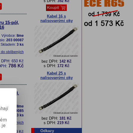
s DPH:
392 Kč
Kabel 16 s
nalisovanými oky
u 15-pól,
16
Výrobce:
Ilme
slo:
203 00087
Skladem:
3 ks
t do oblíbených
z DPH:
650 Kč
bez DPH:
142 Kč
786 Kč
s DPH:
172 Kč
DPH:
Kabel 25 s
nalisovanými oky
u 15-pól,
x Pg21
Výrobce:
Ilme
hají
slo:
203 00085
Skladem:
33 ks
bez DPH:
181 Kč
aném
t do oblíbených
s DPH:
219 Kč
 je
Odkazy
z DPH:
949 Kč