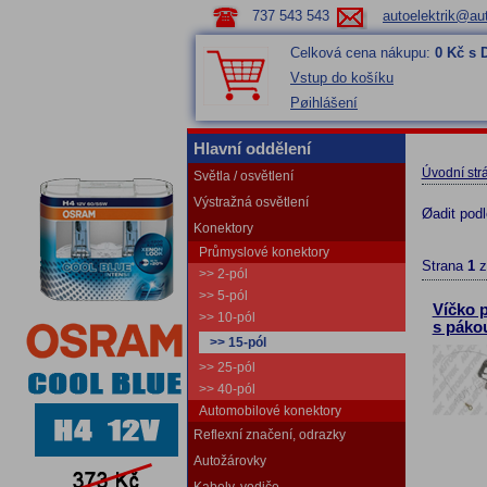
737 543 543
autoelektrik@aut
Celková cena nákupu:
0 Kč s
Vstup do košíku
Pøihlášení
Hlavní oddělení
Úvodní str
Světla / osvětlení
Výstražná osvětlení
Øadit pod
Konektory
Průmyslové konektory
Strana
1
>> 2-pól
>> 5-pól
Víčko 
>> 10-pól
s páko
>> 15-pól
>> 25-pól
>> 40-pól
Automobilové konektory
Reflexní značení, odrazky
Autožárovky