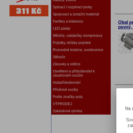
Kabely, vodiče
Spínací / rozpínací prvky
Spojovací a izolační materiál
Fanfáry a klaksony
Obal p
pevný,
LED pásky
Měniče, nabíječky, kompresory
Pojistky, držáky pojistek
Rozvodné krabice, svorkovnice
Stěrače
Zásuvky a vidlice
Osvětlení a příslušenství k
zásahovým vozům
Autopříslušenství
Přívěsné vozíky
Obal p
Podle značky auta
pevný, 
VÝPRODEJ
Na 
Zakázková výroba
Sou
za