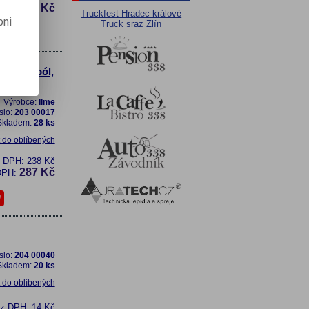
1 148 Kč
H:
Truckfest Hradec králové
pni
Truck sraz Zlín
oru 15-pól,
Výrobce:
Ilme
slo:
203 00017
Skladem:
28 ks
t do oblíbených
z DPH:
238 Kč
287 Kč
DPH:
slo:
204 00040
Skladem:
20 ks
t do oblíbených
ez DPH:
14 Kč