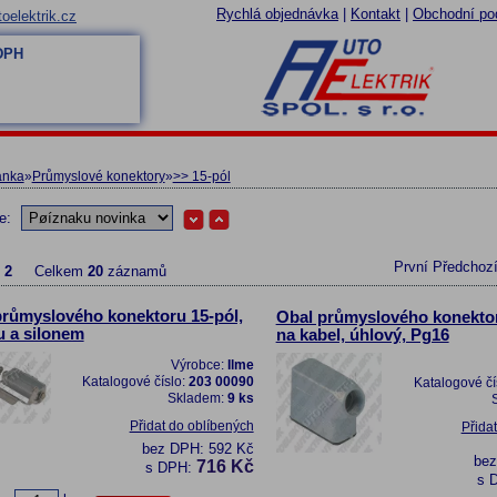
Rychlá objednávka
|
Kontakt
|
Obchodní po
oelektrik.cz
 DPH
ánka
»
Průmyslové konektory
»
>> 15-pól
le:
První
Předchoz
z
2
Celkem
20
záznamů
průmyslového konektoru 15-pól,
Obal průmyslového konektor
u a silonem
na kabel, úhlový, Pg16
Výrobce:
Ilme
Katalogové číslo:
203 00090
Katalogové čí
Skladem:
9 ks
Přidat do oblíbených
Přida
bez DPH:
592 Kč
be
716 Kč
s DPH:
s 