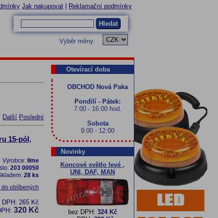
dmínky
Jak nakupovat
|
Reklamační podmínky
Hledat
Výběr měny:
Otevírací doba
OBCHOD Nová Paka
Pondìlí - Pátek:
7:00 - 16:00 hod.
í
Další
Poslední
Sobota
9:00 - 12:00
u 15-pól,
Novinky
Výrobce:
Ilme
Koncové světlo levé ,
slo:
203 00050
UNI, DAF, MAN
Skladem:
28 ks
t do oblíbených
z DPH:
265 Kč
320 Kč
DPH:
bez DPH:
324 Kč