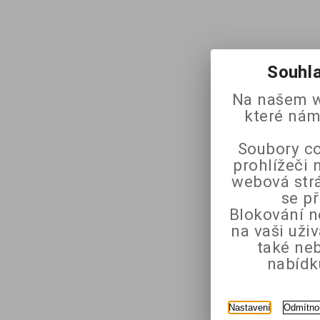
Souhla
Na našem w
které nám
Soubory co
prohlížeči 
webová strá
se p
Blokování n
na vaši uži
také ne
nabídk
Nastavení
Odmítno