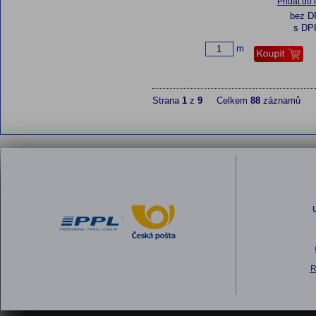
Přidat do
bez 
s DP
m
Strana
1
z
9
Celkem
88
záznamů
R