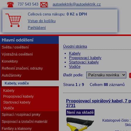
737 543 543
autoelektrik@autoelektrik.cz
Celková cena nákupu:
0 Kč s DPH
Vstup do košíku
Pøihlášení
Hlavní oddělení
Úvodní stránka
Světla / osvětlení
Kabely
Výstražná osvětlení
Propojovací kabely
Konektory
Startovací kabely
Vodiče
Reflexní značení, odrazky
Øadit podle:
Autožárovky
Kabely, vodiče
Strana
1
z
9
Celkem
88
záznamů
Kabely
Propojovací kabely
Propojovací spirálový kabel, 7 p
Startovací kabely
3731
Vodiče
Není na skladě
Spínací / rozpínací prvky
Katalogové číslo:
Spojovací a izolační materiál
Skl
Fanfáry a klaksony