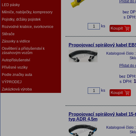
Přidat do
LED pásky
bez D
Měniče, nabíječky, kompresory
s DPH
Pojistky, držáky pojistek
ks
Rozvodné krabice, svorkovnice
Stěrače
Zásuvky a vidlice
Propojovací spirálový kabel EB
Osvětlení a příslušenství k
zásahovým vozům
Katalogové číslo:
Skl
Autopříslušenství
Přidat do
Přívěsné vozíky
Podle značky auta
bez DPH
1
s DPH:
VÝPRODEJ
Zakázková výroba
ks
Propojovací spirálový kabel 15-t
typ ADR 4,5m
Katalogové číslo:
Skl