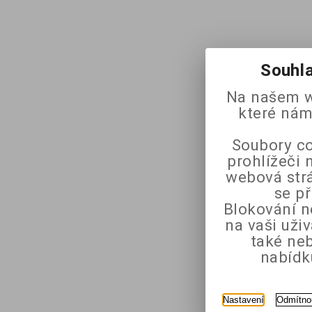
Souhla
Na našem w
které nám
Soubory co
prohlížeči 
webová strá
se p
Blokování n
na vaši uži
také ne
nabídk
Nastavení
Odmítno