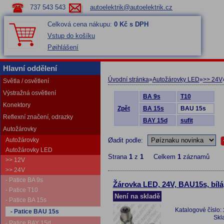
737 543 543
autoelektrik@autoelektrik.cz
Celková cena nákupu:
0 Kč s DPH
Vstup do košíku
Pøihlášení
Hlavní oddělení
Úvodní stránka
»
Autožárovky LED
»
>> 24V
Světla / osvětlení
Výstražná osvětlení
BA 9s
T10
Konektory
Zpět
BA 15s
BAU 15s
Reflexní značení, odrazky
BAY 15d
sufit
Autožárovky
Autožárovky
Øadit podle:
Autožárovky LED
Strana
1
z
1
Celkem
1
záznamů
>> 12V
>> 24V
- Patice BA 9s
Žárovka LED, 24V, BAU15s, bílá
- Patice T10
Není na skladě
- Patice BA 15s
Katalogové číslo:
- Patice BAU 15s
Skl
- Patice BAY 15d