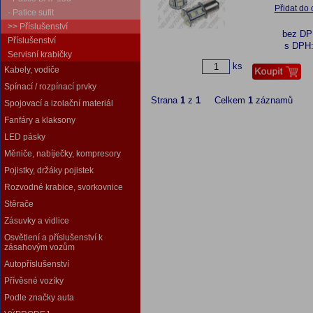
Přidat do
- Patice sufit
>> Příslušenství
bez D
Příslušenství
s DPH
Servisní krabičky
ks
Kabely, vodiče
Spínací / rozpínací prvky
Strana
1
z
1
Celkem
1
záznamů
Spojovací a izolační materiál
Fanfáry a klaksony
LED pásky
Měniče, nabíječky, kompresory
Pojistky, držáky pojistek
Rozvodné krabice, svorkovnice
Stěrače
Zásuvky a vidlice
Osvětlení a příslušenství k
zásahovým vozům
Autopříslušenství
Přívěsné vozíky
Podle značky auta