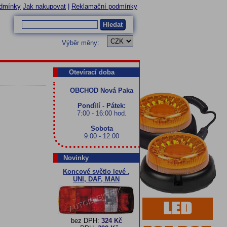
dmínky
Jak nakupovat
|
Reklamační podmínky
Hledat
Výběr měny:
Otevírací doba
OBCHOD Nová Paka
Pondìlí - Pátek:
7:00 - 16:00 hod.
Sobota
9:00 - 12:00
Novinky
Koncové světlo levé ,
UNI, DAF, MAN
bez DPH:
324 Kč