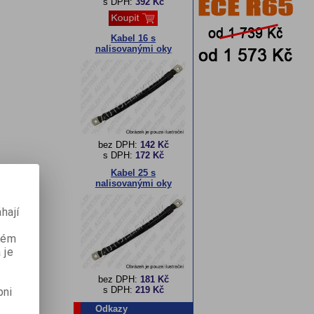
s DPH:
392 Kč
Kabel 16 s
nalisovanými oky
bez DPH:
142 Kč
s DPH:
172 Kč
Kabel 25 s
nalisovanými oky
hají
aném
 je
bez DPH:
181 Kč
s DPH:
219 Kč
pni
Odkazy