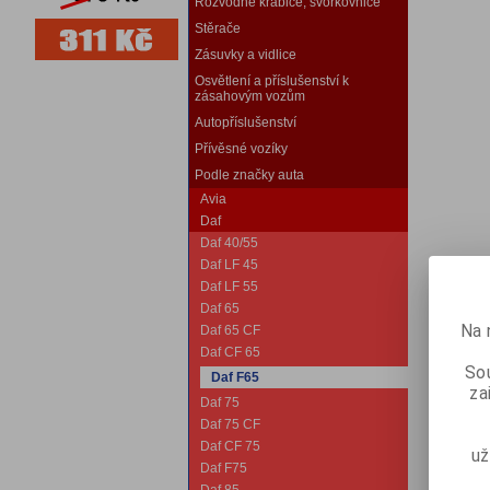
Rozvodné krabice, svorkovnice
Stěrače
Zásuvky a vidlice
Osvětlení a příslušenství k
zásahovým vozům
Autopříslušenství
Přívěsné vozíky
Podle značky auta
Avia
Daf
Daf 40/55
Daf LF 45
Daf LF 55
Daf 65
Na 
Daf 65 CF
Daf CF 65
Sou
Daf F65
za
Daf 75
Daf 75 CF
Daf CF 75
už
Daf F75