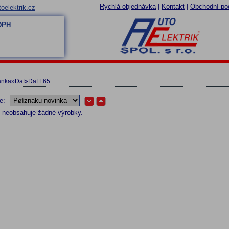
Rychlá objednávka
|
Kontakt
|
Obchodní po
oelektrik.cz
 DPH
ánka
»
Daf
»
Daf F65
le:
e neobsahuje žádné výrobky.