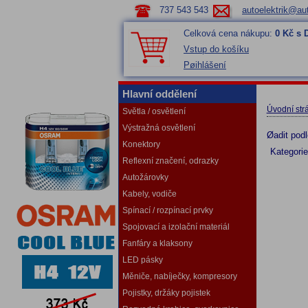
737 543 543
autoelektrik@aut
Celková cena nákupu:
0 Kč s
Vstup do košíku
Pøihlášení
Hlavní oddělení
Úvodní str
Světla / osvětlení
Výstražná osvětlení
Øadit pod
Konektory
Kategori
Reflexní značení, odrazky
Autožárovky
Kabely, vodiče
Spínací / rozpínací prvky
Spojovací a izolační materiál
Fanfáry a klaksony
LED pásky
Měniče, nabíječky, kompresory
Pojistky, držáky pojistek