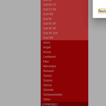
Daf 85
Daf 85 CF
Daf CF 85
Nast
Daf F85
Daf 95
Daf 95 XF
Daf XF 95
Daf XF 105
Daf F95
Iveco
Kögel
Krone
Lamberet
Man
Mercedes
Renault
Samro
Scania
Serrus
Schmitz
Schwarzmüller
Volvo
VÝPRODEJ