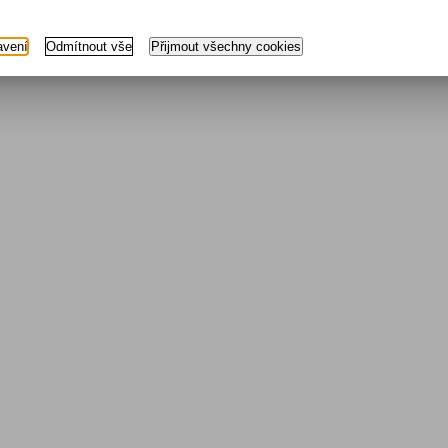
avení
Odmítnout vše
Přijmout všechny cookies